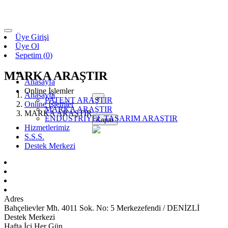
Üye Girişi
Üye Ol
Sepetim (
0
)
MARKA ARAŞTIR
Anasayfa
Online İşlemler
Anasayfa
×
PATENT ARAŞTIR
Online İşlemler
MARKA ARAŞTIR
MARKA ARAŞTIR
ENDÜSTRİYEL TASARIM ARAŞTIR
Kapat
Hizmetlerimiz
S.S.S.
Destek Merkezi
Adres
Bahçelievler Mh. 4011 Sok. No: 5 Merkezefendi / DENİZLİ
Destek Merkezi
Hafta İçi Her Gün