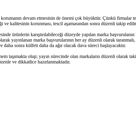
sı korumanın devam etmesinin de önemi çok büyüktür. Çünkü firmalar te
ği ve kalitesinin korunması, tescil aşamasından sonra düzenli takip edilm
sinde ürünlerin karıştırılabileceği düzeyde yapılan marka başvurulanın 
rak yayınlanan marka başvurularının her ay düzenli olarak taranmalı, Se
e daha sonra külfeti daha da ağır olacak dava süreci başlayacaktır.
 taşımakta olup; yayın sürecinde olan markaların düzenli olarak takibi 
 özenle ve dikkatlice hazırlanmaktadır.